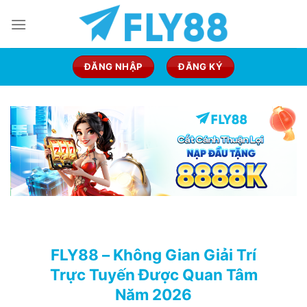
Bỏ
qua
nội
dung
ĐĂNG NHẬP
ĐĂNG KÝ
FLY88 – Không Gian Giải Trí
Trực Tuyến Được Quan Tâm
Năm 2026