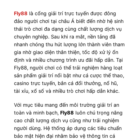
Fly88
là cổng giải trí trực tuyến được đông
đảo người chơi tại châu Á biết đến nhờ hệ sinh
thái trò chơi đa dạng cùng chất lượng dịch vụ
chuyên nghiệp. Sau khi ra mắt, nền tảng đã
nhanh chóng thu hút lượng lớn thành viên tham
gia nhờ giao diện thân thiện, tốc độ xử lý ổn
định và nhiều chương trình ưu đãi hấp dẫn. Tại
Fly88, người chơi có thể trải nghiệm hàng loạt
sản phẩm giải trí nổi bật như cá cược thể thao,
casino trực tuyến, bắn cá đổi thưởng, nổ hũ,
tài xỉu, xổ số và nhiều trò chơi hấp dẫn khác.
Với mục tiêu mang đến môi trường giải trí an
toàn và minh bạch,
Fly88
luôn chú trọng nâng
cao chất lượng dịch vụ cũng như trải nghiệm
người dùng. Hệ thống áp dụng các tiêu chuẩn
bảo mật hiện đại nhằm bảo vệ thông tin cá