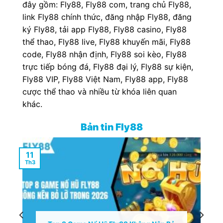
đây gồm: Fly88, Fly88 com, trang chủ Fly88,
link Fly88 chính thức, đăng nhập Fly88, đăng
ký Fly88, tải app Fly88, Fly88 casino, Fly88
thể thao, Fly88 live, Fly88 khuyến mãi, Fly88
code, Fly88 nhận định, Fly88 soi kèo, Fly88
trực tiếp bóng đá, Fly88 đại lý, Fly88 sự kiện,
Fly88 VIP, Fly88 Việt Nam, Fly88 app, Fly88
cược thể thao
và nhiều từ khóa liên quan
khác.
Bản tin Fly88
11
Th3