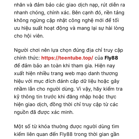
nhân và đảm bảo các giao dịch nạp, rút diễn ra
nhanh chóng, chính xác. Bên cạnh đó, nền tảng
không ngừng cập nhật công nghệ mới để tối
ưu hiệu suất hoạt động và mang lại sự hài lòng
cho hội viên.
Người chơi nên lựa chọn đúng địa chỉ truy cập
chính thức:
https://teentube.top/
của
Fly88
để đảm bảo an toàn khi tham gia. Hiện nay
xuất hiện nhiều trang web mạo danh thương
hiệu với mục đích đánh cắp dữ liệu hoặc gây
nhầm lẫn cho người dùng. Vì vậy, hãy kiểm tra
kỹ thông tin trước khi đăng nhập hoặc thực
hiện giao dịch, đồng thời chỉ truy cập từ các
nguồn đã được xác minh.
Một số từ khóa thường được người dùng tìm
kiếm liên quan đến Fly88 trong thời gian gần