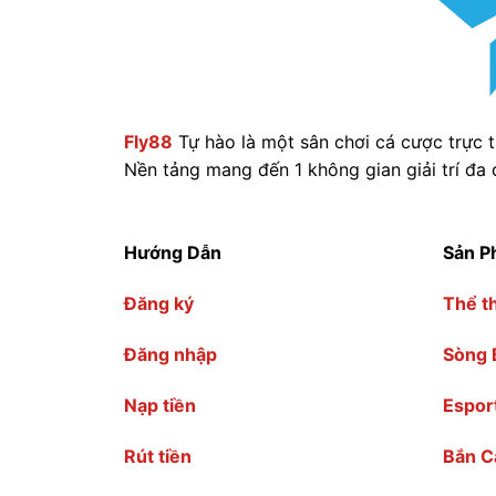
Fly88
Tự hào là một sân chơi cá cược trực 
Nền tảng mang đến 1 không gian giải trí đa
Hướng Dẫn
Sản P
Đăng ký
Thể t
Đăng nhập
Sòng 
Nạp tiền
Espor
Rút tiền
Bắn C