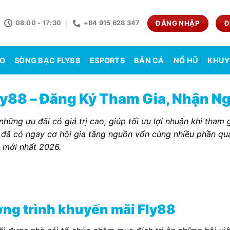
ĐĂNG NHẬP
Đ
08:00 - 17:30
+84 915 628 347
AO
SÒNG BẠC FLY88
ESPORTS
BẮN CÁ
NỔ HŨ
KHUY
ly88 – Đăng Ký Tham Gia, Nhận N
ng ưu đãi có giá trị cao, giúp tối ưu lợi nhuận khi tham gi
 đã có ngay cơ hội gia tăng nguồn vốn cùng nhiều phần quà
 mới nhất 2026.
ơng trình khuyến mãi Fly88