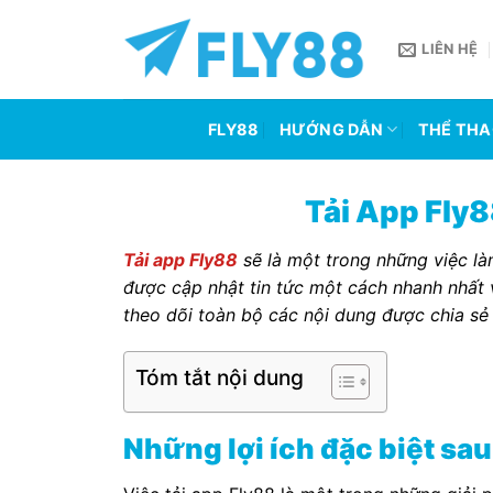
Bỏ
qua
LIÊN HỆ
nội
dung
FLY88
HƯỚNG DẪN
THỂ TH
Tải App Fly8
Tải app Fly88
sẽ là một trong những việc là
được cập nhật tin tức một cách nhanh nhất v
theo dõi toàn bộ các nội dung được chia sẻ
Tóm tắt nội dung
Những lợi ích đặc biệt sau