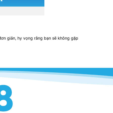
c đơn giản, hy vọng rằng bạn sẽ không gặp