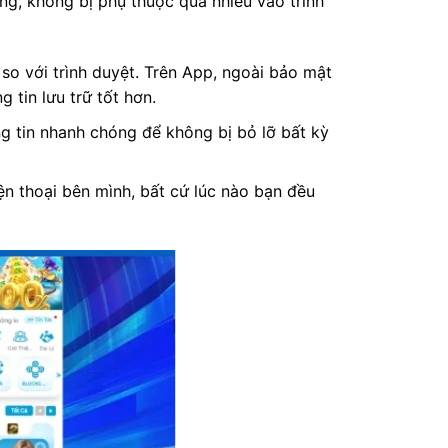
ảng, không bị phụ thuộc quá nhiều vào trình
 so với trình duyệt. Trên App, ngoài bảo mật
 tin lưu trữ tốt hơn.
ng tin nhanh chóng để không bị bỏ lỡ bất kỳ
iện thoại bên mình, bất cứ lúc nào bạn đều