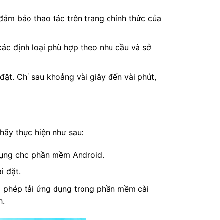
 đảm bảo thao tác trên trang chính thức của
 xác định loại phù hợp theo nhu cầu và sở
đặt. Chỉ sau khoảng vài giây đến vài phút,
 hãy thực hiện như sau:
 dụng cho phần mềm Android.
i đặt.
ho phép tải ứng dụng trong phần mềm cài
h.