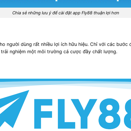
Chia sẻ những lưu ý để cài đặt app Fly88 thuận lợi hơn
cho người dùng rất nhiều lợi ích hữu hiệu. Chỉ với các bướ
ể trải nghiệm một môi trường cá cược đầy chất lượng.