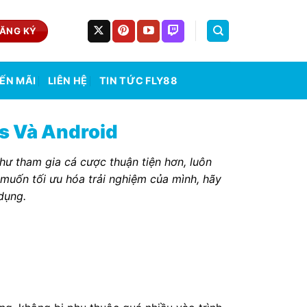
ĂNG KÝ
ẾN MÃI
LIÊN HỆ
TIN TỨC FLY88
os Và Android
hư tham gia cá cược thuận tiện hơn, luôn
 muốn tối ưu hóa trải nghiệm của mình, hãy
dụng.