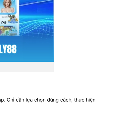
ạp. Chỉ cần lựa chọn đúng cách, thực hiện