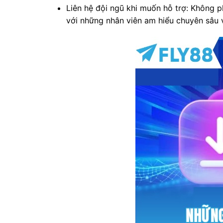
Liên hệ đội ngũ khi muốn hỗ trợ: Không p
với những nhân viên am hiểu chuyên sâu v