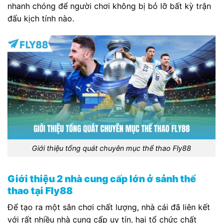
nhanh chóng để người chơi không bị bỏ lỡ bất kỳ trận
đấu kịch tính nào.
Giới thiệu tổng quát chuyên mục thể thao Fly88
Giới thiệu 2 nhà cung cấp lớn ở sảnh thể
thao tại Fly88
Để tạo ra một sân chơi chất lượng, nhà cái đã liên kết
với rất nhiều nhà cung cấp uy tín, hai tổ chức chất