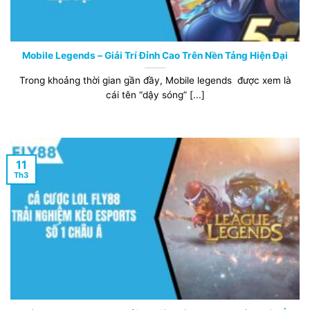
Mobile Legends – Giải Trí Đỉnh Cao Trên Nền Tảng Hiện Đại
Trong khoảng thời gian gần đầy, Mobile legends được xem là
cái tên “dậy sóng” [...]
11
Th3