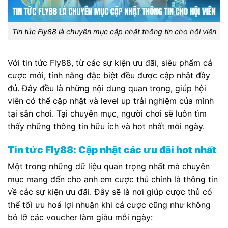
Tin tức Fly88 là chuyên mục cập nhật thông tin cho hội viên
Với tin tức Fly88, từ các sự kiện ưu đãi, siêu phẩm cá
cược mới, tính năng đặc biệt đều được cập nhật đầy
đủ. Đây đều là những nội dung quan trọng, giúp hội
viên có thể cập nhật và level up trải nghiệm của mình
tại sân chơi. Tại chuyên mục, người chơi sẽ luôn tìm
thấy những thông tin hữu ích và hot nhất mỗi ngày.
Tin tức Fly88: Cập nhật các ưu đãi hot nhất
Một trong những dữ liệu quan trọng nhất mà chuyên
mục mang đến cho anh em cược thủ chính là thông tin
về các sự kiện ưu đãi. Đây sẽ là nơi giúp cược thủ có
thể tối ưu hoá lợi nhuận khi cá cược cũng như không
bỏ lỡ các voucher làm giàu mỗi ngày: