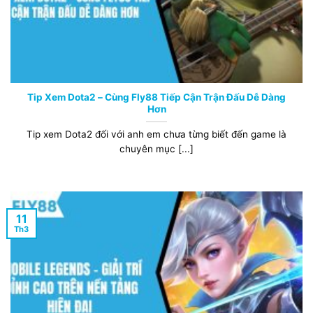
Tip Xem Dota2 – Cùng Fly88 Tiếp Cận Trận Đấu Dễ Dàng
Hơn
Tip xem Dota2 đối với anh em chưa từng biết đến game là
chuyên mục [...]
11
Th3