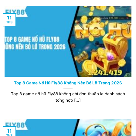
11
Th3
Top 8 Game Nổ Hũ Fly88 Không Nên Bỏ Lỡ Trong 2026
Top 8 game nổ hũ Fly88 không chỉ đơn thuần là danh sách
tổng hợp [...]
11
Th3