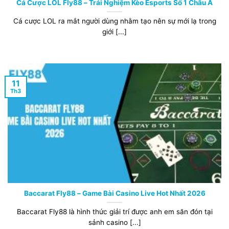
Cá Cược LOL Fly88 – Trải Nghiệm Kèo Esports Số 1 Châu Á
Cá cược LOL ra mắt người dùng nhằm tạo nên sự mới lạ trong
giới [...]
11
Th3
Baccarat Fly88 – Game Bài Casino Live Hot Nhất 2026
Baccarat Fly88 là hình thức giải trí được anh em săn đón tại
sảnh casino [...]