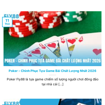
11
Th3
Poker – Chinh Phục Tựa Game Bài Chất Lượng Nhất 2026
Poker Fly88 là tựa game chiếm số lượng người chơi đông đảo
tại nhà cái [...]