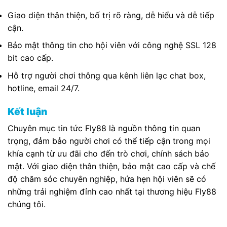
Giao diện thân thiện, bố trị rõ ràng, dễ hiểu và dễ tiếp
cận.
Bảo mật thông tin cho hội viên với công nghệ SSL 128
bit cao cấp.
Hỗ trợ người chơi thông qua kênh liên lạc chat box,
hotline, email 24/7.
Kết luận
Chuyên mục tin tức Fly88 là nguồn thông tin quan
trọng, đảm bảo người chơi có thể tiếp cận trong mọi
khía cạnh từ ưu đãi cho đến trò chơi, chính sách bảo
mật. Với giao diện thân thiện, bảo mật cao cấp và chế
độ chăm sóc chuyên nghiệp, hứa hẹn hội viên sẽ có
những trải nghiệm đỉnh cao nhất tại thương hiệu Fly88
chúng tôi.